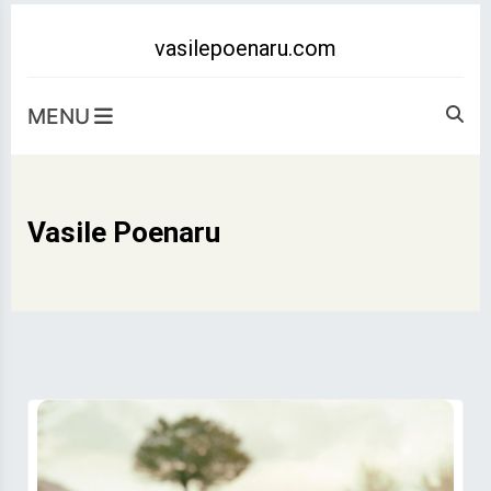
Skip
to
vasilepoenaru.com
content
MENU
Vasile Poenaru