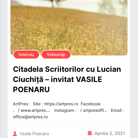
Interviu
Videoclip
Citadela Scriitorilor cu Lucian
Ciuchiță – invitat VASILE
POENARU
ArtPres : Site : https://artpres.ro​​​ Facebook
: / www.artpres….​ Instagram : / artpresoffi…​ Email :
office@artpres.ro
Aprilie 2, 2021
Vasile Poenaru