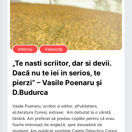
Interviu
Videoclip
„Te nasti scriitor, dar si devii.
Dacă nu te iei in serios, te
pierzi” – Vasile Poenaru și
D.Budurca
Vasile Poenaru, scriitor si editor, ePublishers,
eLiteratura Coresi, extrase: Am debutat la o vârstă
tânără. Am preferat să predau copiilor pentru că erau
foarte interesați de engleză, spre deosebire de
studenți. Am publicat vestitele Caiete Didactice Coresi,