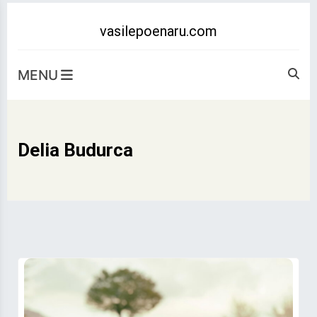
Skip
to
vasilepoenaru.com
content
MENU
Delia Budurca