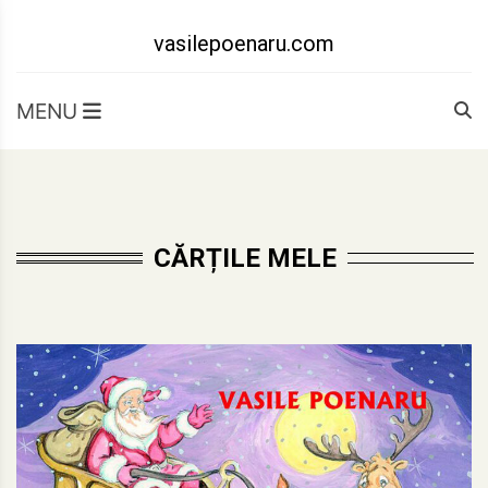
Skip
to
vasilepoenaru.com
content
MENU
CĂRȚILE MELE