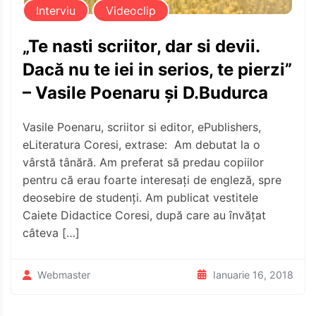
Interviu
Videoclip
„Te nasti scriitor, dar si devii.
Dacă nu te iei in serios, te pierzi”
– Vasile Poenaru și D.Budurca
Vasile Poenaru, scriitor si editor, ePublishers,
eLiteratura Coresi, extrase: Am debutat la o
vârstă tânără. Am preferat să predau copiilor
pentru că erau foarte interesați de engleză, spre
deosebire de studenți. Am publicat vestitele
Caiete Didactice Coresi, după care au învățat
câteva […]
Ianuarie 16, 2018
Webmaster