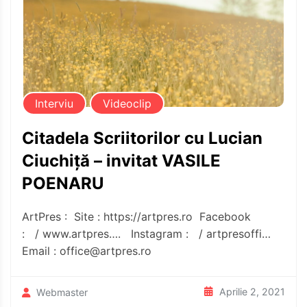
Interviu
Videoclip
Citadela Scriitorilor cu Lucian
Ciuchiță – invitat VASILE
POENARU
ArtPres : Site : https://artpres.ro​​​ Facebook
: / www.artpres….​ Instagram : / artpresoffi…​
Email :
office@artpres.ro
Aprilie 2, 2021
Webmaster