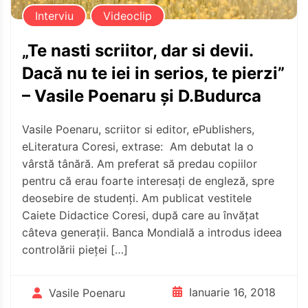
Interviu
Videoclip
„Te nasti scriitor, dar si devii.
Dacă nu te iei in serios, te pierzi”
– Vasile Poenaru și D.Budurca
Vasile Poenaru, scriitor si editor, ePublishers,
eLiteratura Coresi, extrase: Am debutat la o
vârstă tânără. Am preferat să predau copiilor
pentru că erau foarte interesați de engleză, spre
deosebire de studenți. Am publicat vestitele
Caiete Didactice Coresi, după care au învățat
câteva generații. Banca Mondială a introdus ideea
controlării pieței […]
Ianuarie 16, 2018
Vasile Poenaru